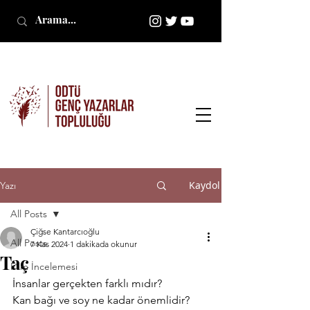
Kaydol
Yazı
All Posts
Çiğse Kantarcıoğlu
All Posts
7 Kas 2024
1 dakikada okunur
Taç
Film İncelemesi
İnsanlar gerçekten farklı mıdır?
Kan bağı ve soy ne kadar önemlidir?