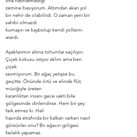
ona hatırlatmadığı
zemine basıyorum. Altımdan akan yol 
bir nehir de olabilirdi. O zaman yeni bir 
sahibi olmazdı
kumaşın ve kaybolup kendi yollarını 
arardı.
Ayaklarımın altına tohumlar saçılıyor. 
Çiçek kokusu istiyor aklım ama ben 
çiçek
sevmiyorum. Bir ağaç yetişse bu 
geçitte. Önünde örtü ve elinde flüt, 
müziğiyle üreten
karanlıktan insanı gece vakti bile 
gölgesinde dinlendirse. Hem bir şey 
fark etmez ki. Hali
hazırda etrafında bir kalkan varken nasıl 
görsünler onu? Bir ağacın gölgesi 
fazlalık yapamaz.