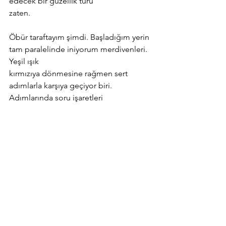
edecek bir güzellik türü
zaten.
Öbür taraftayım şimdi. Başladığım yerin 
tam paralelinde iniyorum merdivenleri. 
Yeşil ışık
kırmızıya dönmesine rağmen sert 
adımlarla karşıya geçiyor biri. 
Adımlarında soru işaretleri
var. Karşı konulmaz bir sevgi 
besliyorum ses tonunu bilmediğim 
şaşkın yabancıya.
Çiçek bahçeleri yerini betona bırakıyor. 
Bir kadın geliyor saçları rüzgara ait. 
Çantasında
uçuşan bir fular. Gün doğmaya yakın.
Işığın yeşile dönmesini bekliyorum.