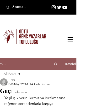
Kaydol
Yazı
All Posts
Naz
All Posts
11 May 2022
2 dakikada okunur
Geç
Film İncelemesi
Yeşil ışık yerini kırmızıya bırakmasına 
rağmen sert adımlarla karşıya 