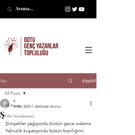
Kaydol
Yazı
All Posts
K.
All Posts
31 Eki 2025
1 dakikada okunur
Ş
Film İncelemesi
Şimşekler yağıyordu bütün gece odama
Yalnızlık kuşatıyordu bütün benliğimi