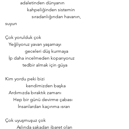
             adaletinden dünyanın
                   kahpeliğinden sistemin
                       sıradanlığından havanın, 
suyun
Çok yorulduk çok
   Yeğliyoruz yavan yaşamayı 
                 geceleri düş kurmaya
   İp daha incelmeden koparıyoruz
               tedbir almak için güya
Kim yordu peki bizi
                  kendimizden başka
   Ardımızda bıraktık zamanı
       Hep bir günü devirme çabası
           İnsanlardan kaçınma ısrarı
Çok uyuşmuşuz çok
          Aslında şakadan ibaret olan