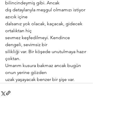
bilincindeymiş gibi. Ancak
dış detaylarıyla meşgul olmamızı istiyor 
azıcık içine
dalsanız yok olacak, kaçacak, gidecek 
ortalıktan hiç
sevmez keşfedilmeyi. Kendince 
dengeli, sevimsiz bir
silikliği var. Bir köşede unutulmaya hazır 
çoktan.
Umarım kusura bakmaz ancak bugün 
onun yerine gözden
uzak yaşayacak benzer bir şişe var.
Hepsini Gör
Son Yazılar