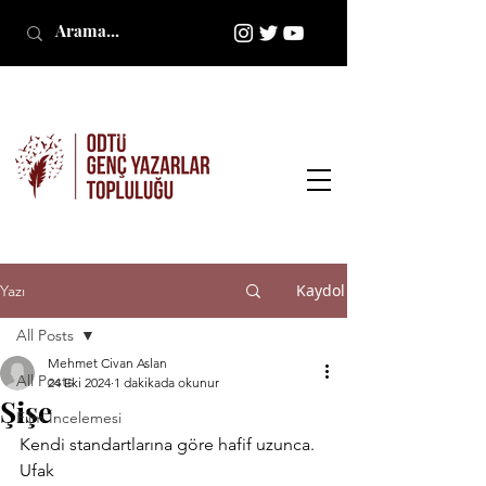
Kaydol
Yazı
All Posts
Mehmet Civan Aslan
All Posts
24 Eki 2024
1 dakikada okunur
Şişe
Film İncelemesi
Kendi standartlarına göre hafif uzunca. 
Ufak