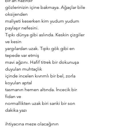
bir an hazırdır
gözlerinizin içine bakmaya. Ağaçlar bile 
oksijenden
maliyeti keserken kim yudum yudum 
paylaşır nefesini.
Tıpkı dünya gibi aslında. Keskin çizgiler 
ve kesin
yargılardan uzak. Tıpkı gök gibi en 
tepede var etmiş
mavi ağzını. Hafif titrek bir dokunuşa 
duyulan muhtaçlık
içinde incelen kıvrımlı bir bel, zorla 
koyulan aptal
tasmanın hemen altında. İncecik bir 
fidan ve
normallikten uzak biri sanki bir son 
dakika yazı
ihtiyacına meze olacağının 