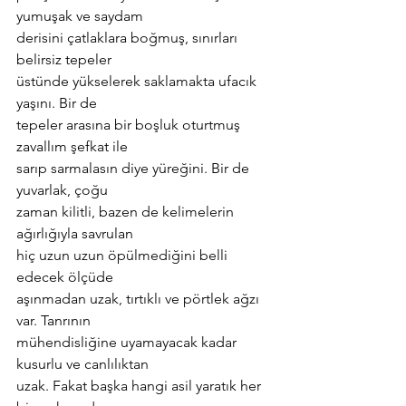
yumuşak ve saydam
derisini çatlaklara boğmuş, sınırları 
belirsiz tepeler
üstünde yükselerek saklamakta ufacık 
yaşını. Bir de
tepeler arasına bir boşluk oturtmuş 
zavallım şefkat ile
sarıp sarmalasın diye yüreğini. Bir de 
yuvarlak, çoğu
zaman kilitli, bazen de kelimelerin 
ağırlığıyla savrulan
hiç uzun uzun öpülmediğini belli 
edecek ölçüde
aşınmadan uzak, tırtıklı ve pörtlek ağzı 
var. Tanrının
mühendisliğine uyamayacak kadar 
kusurlu ve canlılıktan
uzak. Fakat başka hangi asil yaratık her 