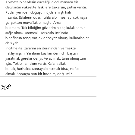
Kıymete binenlerin yüceliği, ciddi manada bir
dağ kadar yüksekte. Eskilere bakarsın, putlar vardır. 
Putlar, yeniden doğuşu müjdelemişti hali
hazırda. Eskilerin duası ruhlara bir nesneyi sokmaya 
gerçekten muvaffak olmuştu. Ama
bilemem. Tek bildiğim gözlerimin kör, kulaklarımın 
sağır olmak istemesi. Herkesin üstünde
bir eflatun rengi var, evler beyaz olmuş, kullanılanlar 
da siyah.
incitmekte, zararını en derininden vermekte 
haklıymışsın. Yaraların bazıları derindir, baştan
yaratmak gerekir deriyi. Ve acımak, tanrı olmuştum 
işte. Tek bir ahlakım vardı. Kafam allak
bullak, herhalde sonraya bırakmalı biraz, nefes 
almalı. Sonuçta ben bir insanım, değil mi?
Hepsini Gör
Son Yazılar