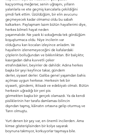
kaçıyormuş meğerse; senin uğraşını, yılların 
yalanlarla ve ete geçmiş kancalarla çekildiğini
şimdi fark ettim. Üzüldüğüm, bir elin avucunu 
geçmeyecek kadar olmamız oldu bu sabah
kalkarken. Paylaşmam lazım bütün hayallerimi diye, 
herkes bilmeli hayat neden
yaşanmalıdır. Ne yazık ki sokağımda tek gördüğüm 
koşuşturmaca oldu. Niye incilerin var
olduğunu karı kocaları izleyince anladım. Ve 
hayallerin izlenemeyeceğini de kafalardaki
çöplerin bolluğundan ve bıkkınlıktan. Bir balçıktır, 
kasırgadan daha kuvvetli çeker
etrafındakileri, beyinler de dahildir. Adına herkes 
başka bir şeyi keyfince takar, gündem
derler, siyaset derler. Galiba genel yaşamdan bahis 
açılması uygun herkese. Herkesin tek bir
siyaseti, gündemi, iktisadı ve edebiyatı olmalı. Bütün 
herkesin uğradığı bir yeri pis
görmekten başka bir gerçek olamazdı. Ya da kendi 
pisliklerinin her tarafa damlaması bilincin
dışından taşmış, kâinatın ortasına gelip oturmuş ve 
Tanrı olmuştu.
Yurt denen bir şey var, en önemli incilerden. Ama 
kimse gösterişlisinden bir kolye sayarak
boynuna takmıyor, korkuyorlar taşımaya bile. 