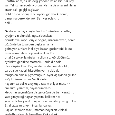
unuttuklarım, bir de değişmeden kalan bir ufak şey
var. Yalnız hissedebiliyorum. Herhalde o karanlıkların 
arasındaki geçişi sağlayan
dehlizlerdir, sonuçta bir aydınlığın yok ki senin, 
olmasına gerek de yok. Sen var edersin,
belki.
Galiba anlamaya başladım. Üstümüzdeki bulutlar, 
ayağımızın altındaki uçsuz bucaksız
denizler ve köprüleriyle boğaz, kısacası evren, senin 
gözünde bir tuvalden başka anlama
gelmiyor. Onlara inci diye bakan gözler tabii ki de 
zarar vermekten hep korkacaklar. Biz
ortalığa sokak lambalarını dikmişiz, gördüğümüz 
aydınlattığı birkaç metredir. Seninki nedir
diye düşündüm dün, kapıları zorladım gibi oldu, 
çaresiz ve kaygılı hissettim yeni yoklukla
tanışırken ama alışıyormuşsun. Aynı kış ayında girilen 
soğuk denizin suyu. Ve ilk defa
hayatımda deliksiz uykuyu tattım biliyor musun? 
anılarımı yarattım, hayallerim vardı.
Hepsinin saçmalığını da gerçeğini de ben yarattım. 
Yattığım yatağı taştan yaptım, kalktım her
yerime batmış keskin uçlarından mustarip ve gezdim. 
Etraf güzelmiş, yeni insanlar da var.
Saçları istersen mavi, istersen beyazdır. Ahlaki 
keşfettim diye de hissettim. Çok çabuk