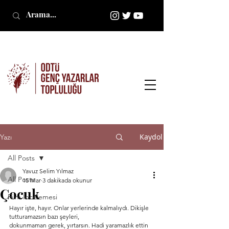
Kaydol
Yazı
All Posts
Yavuz Selim Yılmaz
All Posts
15 Mar
3 dakikada okunur
Çocuk
Film İncelemesi
Hayır işte, hayır. Onlar yerlerinde kalmalıydı. Dikişle 
tutturamazsın bazı şeyleri,
dokunmaman gerek, yırtarsın. Hadi yaramazlık ettin 