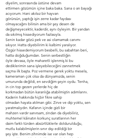
diyelim, sonrasında üstüne devam
ettirmen gözümün içine baka baka. Sana o an bayağı 
acıyorum. Hani akılsız bir hayvan
görürsün, yaptığı işin zerre kadar faydası 
olmayacağını bilirsin ama bir şey desen de
değişmeyecektir, kaderdir, aynı öyleyim. Bir yandan 
da sıkılmış hissediyorum fazlasıyla.
Senin kadar gözü pek ve asi olamamak canımı 
sıkıyor. Hatta diyebilirim ki kalbimi yaralıyor.
Özgür hissedemiyorum besbelli, bu sabahtan beri, 
hatta doğduğumdan. Senin serbestliğin
öyle devasa, öyle maharetli işlenmiş ki bu 
dediklerimin sana işleyebileceğini zannetmek
saçma ilk başta. Poz vermene gerek yoktu mesela, 
kameraman çok olsa da dünyamızda, senin
umurunda değildi, en sevdiğim şeyin oydu. Tenha, 
in cin top gezen yerlerde hiç de
korkmadan bütün karanlığa atabilmiştin adımlarını. 
Kaderin hakkında hiçbir fikre sahip
olmadan hayata atılman gibi. Zirve ve dip yoktu, sen 
yaratmalıydın. Kafanın içinde gizli bir
mahzen vardır sanırsam, zindan da diyebiliriz, 
muhtemel kâinatın korkunç suratlarının her
daim farklı türden absürtlüklerle doldurulduğu, 
mutlu kalabilmişlerin sınır dışı edildiği bir
şey işte. Benim zihnimde ise var olan hep 